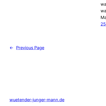
wa
wa
Ma
25
←
Previous Page
wuetender-junger-mann.de