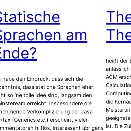
Statische
The
Sprachen am
Th
Ende?
heißt der 
anlässlic
ACM ersc
h habe den Eindruck, dass sich die
Calculatio
kenntnis, dass statiche Sprachen eher
Computing”
cht so ‘ne tolle Idee sind, langsam den
die Kerna
insteream erreicht. Insbesondere die
Meisterun
nehmende Verkomplizierung der Java
geeignete
ntax (Generics etc.) erscheint vielen
ist. Die 
mmentatoren hilflos. Interessant übrigens