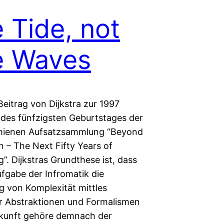
 Tide, not
e Waves
Beitrag von Dijkstra zur 1997
h des fünfzigsten Geburtstages der
hienen Aufsatzsammlung “Beyond
n – The Next Fifty Years of
. Dijkstras Grundthese ist, dass
ufgabe der Infromatik die
g von Komplexität mittles
r Abstraktionen und Formalismen
Zukunft gehöre demnach der